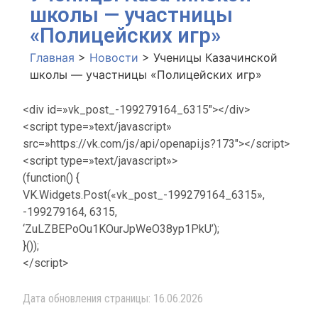
школы — участницы
«Полицейских игр»
Главная
>
Новости
>
Ученицы Казачинской
школы — участницы «Полицейских игр»
<div id=»vk_post_-199279164_6315″></div>
<script type=»text/javascript»
src=»https://vk.com/js/api/openapi.js?173″></script>
<script type=»text/javascript»>
(function() {
VK.Widgets.Post(«vk_post_-199279164_6315»,
-199279164, 6315,
‘ZuLZBEPoOu1KOurJpWeO38yp1PkU’);
}());
</script>
Дата обновления страницы: 16.06.2026