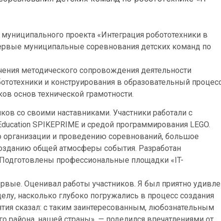
 муниципального проекта «Интеграция робототехники в
ервые муниципальные соревнования детских команд по
ечения методического сопровождения деятельности
бототехники и конструирования в образовательный процес
ов основ технической грамотности.
ов со своими наставниками. Участники работали с
 Education SPIKEPRIME и средой программирования LEGO.
о организации и проведению соревнований, большое
созданию общей атмосферы события. Разработан
 Подготовлены профессиональные площадки «IT-
рвые. Оценивал работы участников. Я был приятно удивле
елу, насколько глубоко погружались в процесс создания
тия сказал: с таким заинтересованным, любознательным
о района, нашей страны», — поделился впечатлениями от