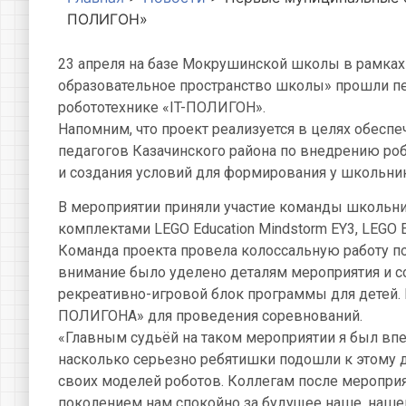
ПОЛИГОН»
23 апреля на базе Мокрушинской школы в рамках
образовательное пространство школы» прошли п
робототехнике «IT-ПОЛИГОН».
Напомним, что проект реализуется в целях обесп
педагогов Казачинского района по внедрению ро
и создания условий для формирования у школьник
В мероприятии приняли участие команды школьник
комплектами LEGO Education Mindstorm EY3, LEGO
Команда проекта провела колоссальную работу п
внимание было уделено деталям мероприятия и 
рекреативно-игровой блок программы для детей.
ПОЛИГОНА» для проведения соревнований.
«Главным судьёй на таком мероприятии я был впе
насколько серьезно ребятишки подошли к этому д
своих моделей роботов. Коллегам после мероприя
поколением нам спокойно за будущее наше, нашег