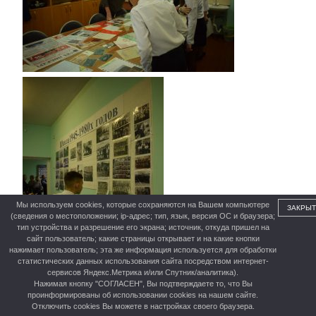
Мы используем cookies, которые сохраняются на Вашем компьютере
ЗАКРЫТ
(сведения о местоположении; ip-адрес; тип, язык, версия ОС и браузера;
тип устройства и разрешение его экрана; источник, откуда пришел на
сайт пользователь; какие страницы открывает и на какие кнопки
нажимает пользователь; эта же информация используется для обработки
статистических данных использования сайта посредством интернет-
сервисов Яндекс.Метрика и/или Спутник/аналитика).
Нажимая кнопку "СОГЛАСЕН", Вы подтверждаете то, что Вы
проинформированы об использовании cookies на нашем сайте.
Отключить cookies Вы можете в настройках своего браузера.