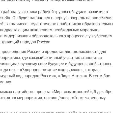
го района участники рабочей группы обсудили развитие в
стей». Он будет направлен в первую очередь на вовлечени
ей, в том числе, педагогических работников образовательн
ие подрастающим поколением необходимых морально-
же модернизация образовательного процесса с углублением
х традиций народов России
нпросвещения России и предоставляет возможность для
оприятиях, где каждый активный участник становится
еняющим к лучшему свое будущее и будущее своей страны.
реди них – «Здоровое питание школьников», которая
льтурный код народов России», «Люди Артека». В сентябре
мени».
 рамках партийного проекта «Мир возможностей», 9 декабря
 состоятся мероприятия, посвящённые «Торжественному