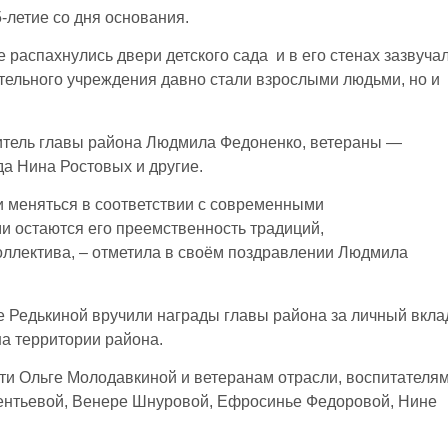
5-летие со дня основания.
е распахнулись двери детского сада и в его стенах зазвуча
ательного учреждения давно стали взрослыми людьми, но и
итель главы района Людмила Федоненко, ветераны —
да Нина Ростовых и другие.
и меняться в соответствии с современными
 остаются его преемственность традиций,
оллектива, – отметила в своём поздравлении Людмила
е Редькиной вручили награды главы района за личный вкла
а территории района.
ти Ольге Молодавкиной и ветеранам отрасли, воспитателя
ентьевой, Венере Шнуровой, Ефросинье Федоровой, Нине