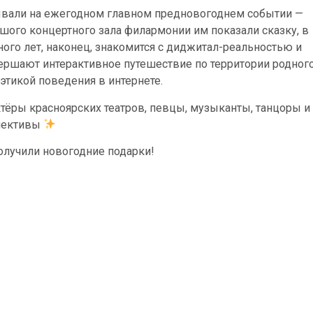
ывали на ежегодном главном предновогоднем событии —
ьшого концертного зала филармонии им показали сказку, в
го лет, наконец, знакомится с диджитал-реальностью и
ершают интерактивное путешествие по территории родног
 этикой поведения в интернете.
ктёры красноярских театров, певцы, музыканты, танцоры и
ллективы
олучили новогодние подарки!