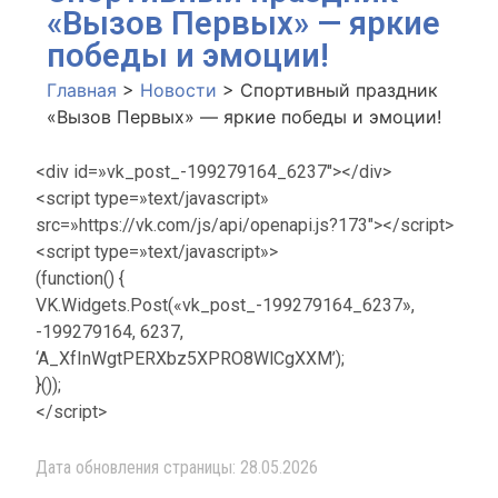
«Вызов Первых» — яркие
победы и эмоции!
Главная
>
Новости
>
Спортивный праздник
«Вызов Первых» — яркие победы и эмоции!
<div id=»vk_post_-199279164_6237″></div>
<script type=»text/javascript»
src=»https://vk.com/js/api/openapi.js?173″></script>
<script type=»text/javascript»>
(function() {
VK.Widgets.Post(«vk_post_-199279164_6237»,
-199279164, 6237,
‘A_XfInWgtPERXbz5XPRO8WlCgXXM’);
}());
</script>
Дата обновления страницы: 28.05.2026